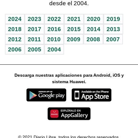
desde el 2004.
Diario de nutrición
Libreta deportiva
Columnistas
Mundo gamer
RSS
Vida y familia
BRV
Ágora
Guía del dinero
Horóscopos
2024
2023
2022
2021
2020
2019
Eñe
TBT Deportivo
2018
2017
2016
2015
2014
2013
2012
2011
2010
2009
2008
2007
Celebrando la vida
2006
2005
2004
Sin complejos
En pocas palabras
Descarga nuestras aplicaciones para Android, iOS y
Escuchando al corazón
sistema Huawei.
Economía Personal
Consulta Libre
© 2021 Diario Libre, todos los derechos reservados.