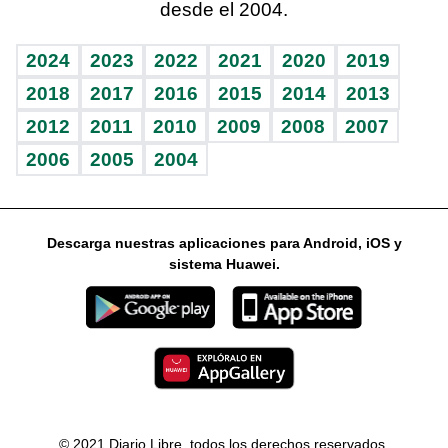
desde el 2004.
Diario de nutrición
Libreta deportiva
Lecturas
Mundo gamer
RSS
Vida y familia
BRV
Más firmas
Guía del dinero
Horóscopos
2024
2023
2022
2021
2020
2019
Eñe
TBT Deportivo
2018
2017
2016
2015
2014
2013
2012
2011
2010
2009
2008
2007
Celebrando la vida
2006
2005
2004
Sin complejos
En pocas palabras
Descarga nuestras aplicaciones para Android, iOS y
Escuchando al corazón
sistema Huawei.
Economía Personal
Consulta Libre
© 2021 Diario Libre, todos los derechos reservados.