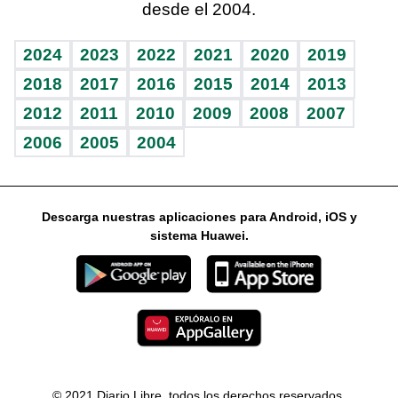
desde el 2004.
Diario de nutrición
Libreta deportiva
Lecturas
Mundo gamer
RSS
Vida y familia
BRV
Más firmas
Guía del dinero
Horóscopos
2024
2023
2022
2021
2020
2019
Eñe
TBT Deportivo
2018
2017
2016
2015
2014
2013
2012
2011
2010
2009
2008
2007
Celebrando la vida
2006
2005
2004
Sin complejos
En pocas palabras
Descarga nuestras aplicaciones para Android, iOS y
Escuchando al corazón
sistema Huawei.
Economía Personal
Consulta Libre
© 2021 Diario Libre, todos los derechos reservados.