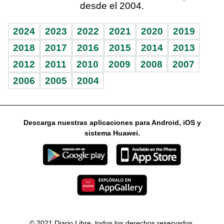
desde el 2004.
Diario de nutrición
Libreta deportiva
Columnistas
Mundo gamer
RSS
Vida y familia
BRV
Ágora
Guía del dinero
Horóscopos
2024
2023
2022
2021
2020
2019
Eñe
TBT Deportivo
2018
2017
2016
2015
2014
2013
2012
2011
2010
2009
2008
2007
Celebrando la vida
2006
2005
2004
Sin complejos
En pocas palabras
Descarga nuestras aplicaciones para Android, iOS y
Escuchando al corazón
sistema Huawei.
Economía Personal
Consulta Libre
© 2021 Diario Libre, todos los derechos reservados.