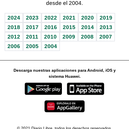
desde el 2004.
Diario de nutrición
Libreta deportiva
Lecturas
Mundo gamer
RSS
Vida y familia
BRV
Más firmas
Guía del dinero
Horóscopos
2024
2023
2022
2021
2020
2019
Eñe
TBT Deportivo
2018
2017
2016
2015
2014
2013
2012
2011
2010
2009
2008
2007
Celebrando la vida
2006
2005
2004
Sin complejos
En pocas palabras
Descarga nuestras aplicaciones para Android, iOS y
Escuchando al corazón
sistema Huawei.
Economía Personal
Consulta Libre
© 2021 Diario Libre, todos los derechos reservados.