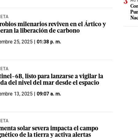
AC
Cor
Pum
NETA
Na
robios milenarios reviven en el Ártico y
leran la liberación de carbono
embre 25, 2025 |
01:38 p. m.
NETA
inel-6B, listo para lanzarse a vigilar la
da del nivel del mar desde el espacio
embre 13, 2025 |
09:07 a. m.
NETA
menta solar severa impacta el campo
ético de la tierra y activa alertas