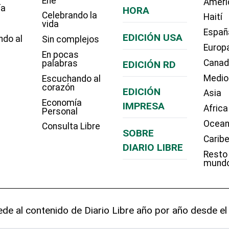
Eñe
Améri
ía
HORA
Celebrando la
Haití
vida
Españ
EDICIÓN USA
ndo al
Sin complejos
Europ
En pocas
Cana
palabras
EDICIÓN RD
Medio
Escuchando al
corazón
EDICIÓN
Asia
Economía
IMPRESA
Africa
Personal
Ocean
Consulta Libre
SOBRE
Carib
DIARIO LIBRE
Resto
mund
de al contenido de Diario Libre año por año desde el