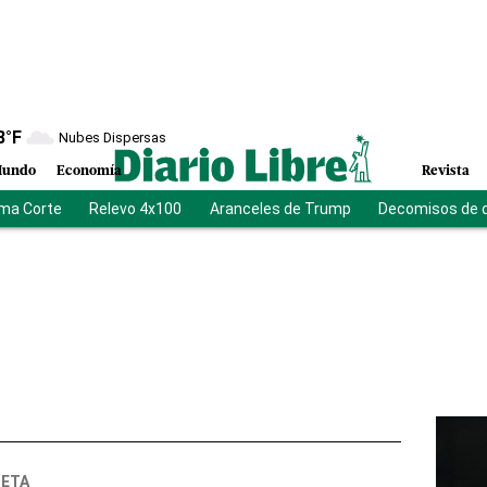
8
°F
Nubes Dispersas
undo
Economía
Revista
ma Corte
Relevo 4x100
Aranceles de Trump
Decomisos de 
NETA