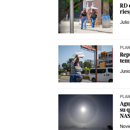
RD 
ries
Julio
PLA
Rep
tem
Juni
PLA
Agu
su 
NA
Novi