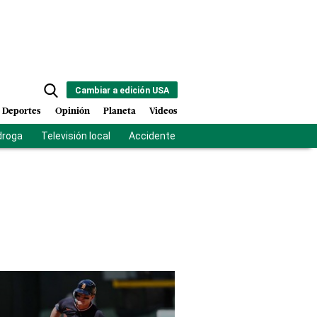
Cambiar a edición USA
Deportes
Opinión
Planeta
Videos
droga
Televisión local
Accidente Los Ríos
Fuerza antipandilla