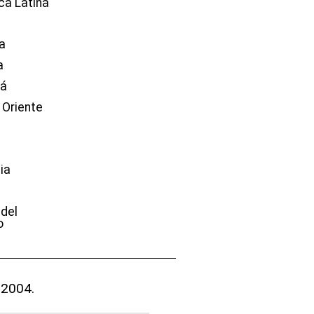
ca Latina
a
a
dá
 Oriente
ia
e
 del
o
 2004.