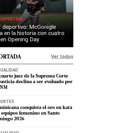
DEPORTIVO
 deportivo: McGonigle
a en la historia con cuatro
s en Opening Day
Ver todos
PORTADA
UALIDAD
cuarto juez de la Suprema Corte
Justicia declina a ser evaluado por
CNM
PORTES
inicana conquista el oro en kata
 equipos femenino en Santo
mingo 2026