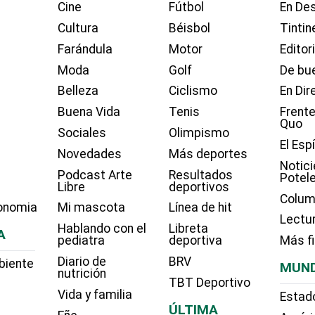
Cine
Fútbol
En Des
Cultura
Béisbol
Tintin
Farándula
Motor
Editor
Moda
Golf
De bue
Belleza
Ciclismo
En Dir
Buena Vida
Tenis
Frente
Quo
Sociales
Olimpismo
El Esp
Novedades
Más deportes
Notici
Podcast Arte
Resultados
Potel
Libre
deportivos
Colum
onomia
Mi mascota
Línea de hit
Lectu
Hablando con el
Libreta
A
pediatra
deportiva
Más f
Diario de
BRV
biente
MUN
nutrición
TBT Deportivo
Vida y familia
Estad
ÚLTIMA