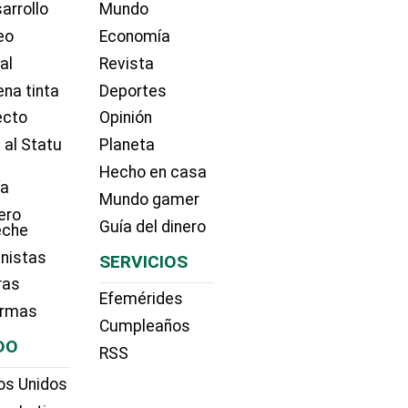
arrollo
Mundo
eo
Economía
ial
Revista
na tinta
Deportes
ecto
Opinión
 al Statu
Planeta
Hecho en casa
ía
Mundo gamer
ero
Guía del dinero
eche
nistas
SERVICIOS
ras
Efemérides
irmas
Cumpleaños
DO
RSS
os Unidos