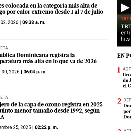
▶
es colocada en la categoría más alta de
go por calor extremo desde 1 al 7 de julio
TBT 
 02, 2026 |
09:38 a. m.
TBT
entr
hit
NETA
ública Dominicana registra la
EN 
peratura más alta en lo que va de 2026
ACT
o 30, 2026 |
06:04 p. m.
Un 
de 
el 
NETA
DE
jero de la capa de ozono registra en 2025
Dom
quinto menor tamaño desde 1992, según
por
SA
Do
embre 25, 2025 |
02:22 p. m.