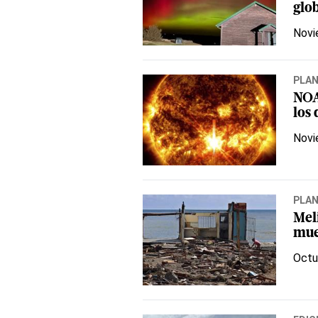
glo
Novi
PLA
NOA
los 
Novi
PLA
Meli
mue
Octu