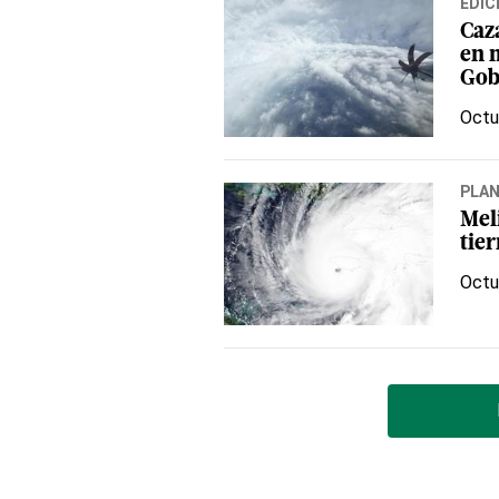
EDIC
Caz
en m
Gob
Octu
PLA
Mel
tier
Octu