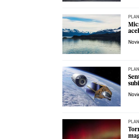
PLA
Mic
ace
Novi
PLA
Sent
subi
Novi
PLA
Tor
magn