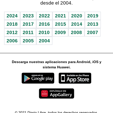
desde el 2004.
Diario de nutrición
Libreta deportiva
Columnistas
Mundo gamer
RSS
Vida y familia
BRV
Ágora
Guía del dinero
Horóscopos
2024
2023
2022
2021
2020
2019
Eñe
TBT Deportivo
2018
2017
2016
2015
2014
2013
2012
2011
2010
2009
2008
2007
Celebrando la vida
2006
2005
2004
Sin complejos
En pocas palabras
Descarga nuestras aplicaciones para Android, iOS y
Escuchando al corazón
sistema Huawei.
Economía Personal
Consulta Libre
© 2021 Diario Libre, todos los derechos reservados.