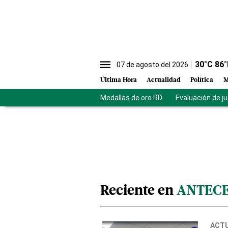
30
°C
86
°
07 de agosto del 2026
Última Hora
Actualidad
Política
M
Medallas de oro RD
Evaluación de j
Reciente en
ANTECE
ACT