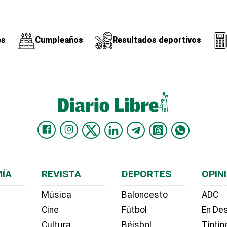
es
Cumpleaños
Resultados deportivos
ÍA
REVISTA
DEPORTES
OPIN
Música
Baloncesto
ADC
Cine
Fútbol
En Des
Cultura
Béisbol
Tintin