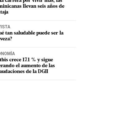
la carrera por vivir más, las
inicanas llevan seis años de
taja
VISTA
é tan saludable puede ser la
veza?
ONOMÍA
Itbis crece 17.1 % y sigue
erando el aumento de las
audaciones de la DGII