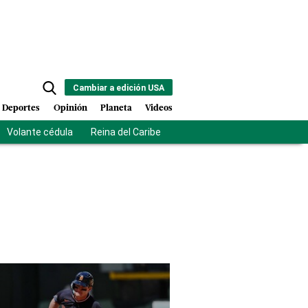
Cambiar a edición USA
Deportes
Opinión
Planeta
Videos
Volante cédula
Reina del Caribe
Clausura Juegos Centroamer