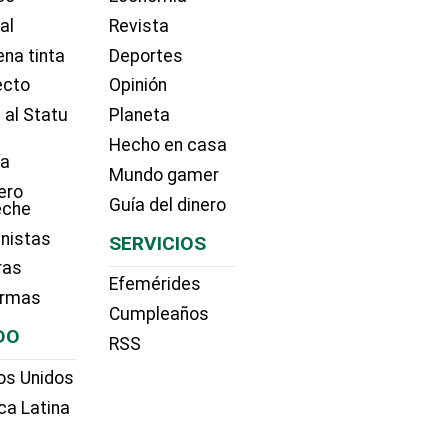
ial
Revista
na tinta
Deportes
ecto
Opinión
 al Statu
Planeta
Hecho en casa
ía
Mundo gamer
ero
Guía del dinero
eche
nistas
SERVICIOS
ras
Efemérides
irmas
Cumpleaños
DO
RSS
os Unidos
ca Latina