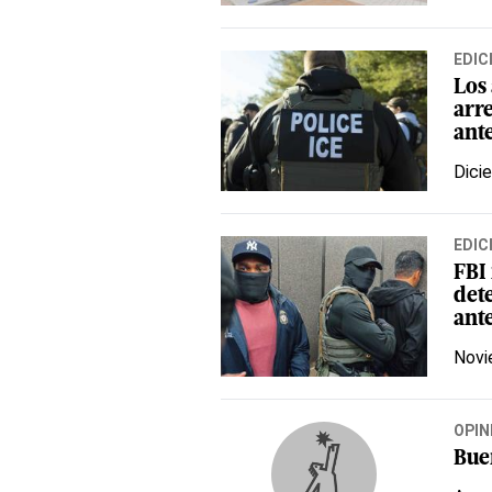
EDIC
Los
arre
ant
Dici
EDIC
FBI
det
ant
Novi
OPIN
Bue