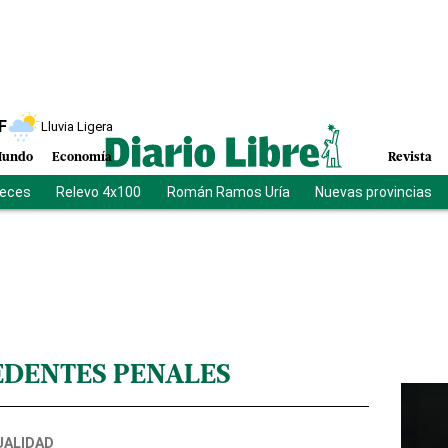
F
Lluvia Ligera
undo
Economía
Revista
ueces
Relevo 4x100
Román Ramos Uría
Nuevas provincias
DENTES PENALES
UALIDAD