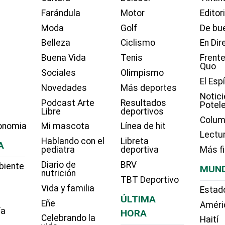
Farándula
Motor
Editor
Moda
Golf
De bue
Belleza
Ciclismo
En Dir
Buena Vida
Tenis
Frente
Quo
Sociales
Olimpismo
El Esp
Novedades
Más deportes
Notici
Podcast Arte
Resultados
Potel
Libre
deportivos
Colum
onomia
Mi mascota
Línea de hit
Lectu
Hablando con el
Libreta
A
pediatra
deportiva
Más f
Diario de
BRV
biente
MUN
nutrición
TBT Deportivo
Vida y familia
Estad
ÚLTIMA
Eñe
Améri
ía
HORA
Celebrando la
Haití