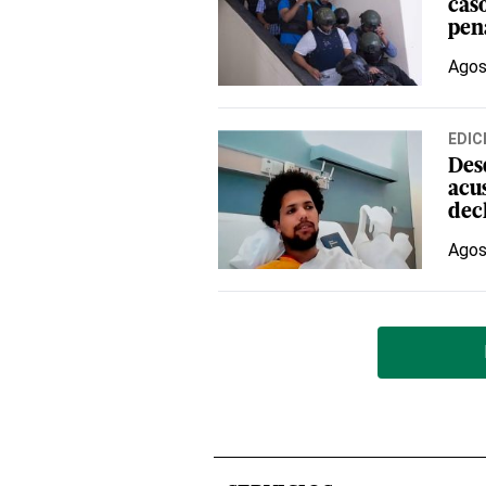
cas
pen
Agos
EDIC
Des
acu
dec
Agos