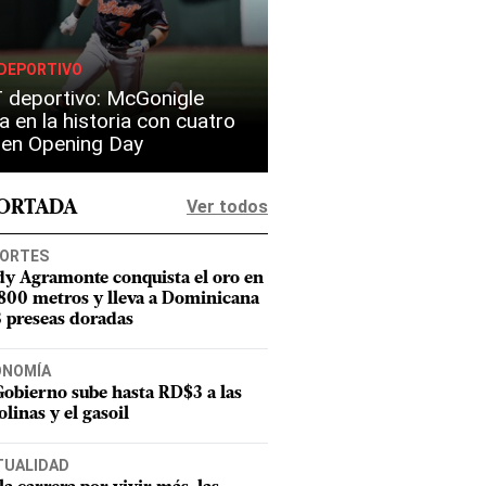
DEPORTIVO
 deportivo: McGonigle
a en la historia con cuatro
s en Opening Day
Ver todos
PORTADA
ORTES
dy Agramonte conquista el oro en
 800 metros y lleva a Dominicana
3 preseas doradas
ONOMÍA
Gobierno sube hasta RD$3 a las
olinas y el gasoil
TUALIDAD