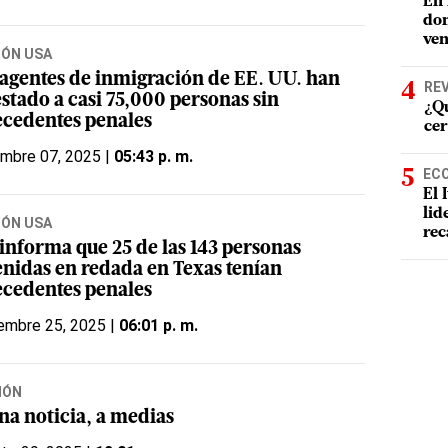
En 
dom
ven
IÓN USA
 agentes de inmigración de EE. UU. han
RE
stado a casi 75,000 personas sin
¿Qu
ecedentes penales
cer
embre 07, 2025 |
05:43 p. m.
EC
El 
lid
IÓN USA
rec
 informa que 25 de las 143 personas
enidas en redada en Texas tenían
ecedentes penales
embre 25, 2025 |
06:01 p. m.
IÓN
na noticia, a medias