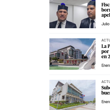
Fis
bor
ape
Julio
ACT
La 
por
en 
Ener
ACT
Sub
bue
Ener