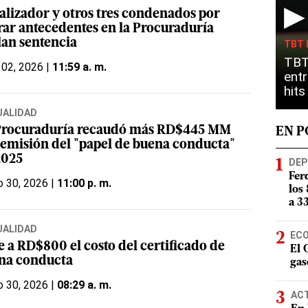
▶
calizador y otros tres condenados por
rar antecedentes en la Procuraduría
lan sentencia
TBT 
TBT
 02, 2026 |
11:59 a. m.
entr
hit
UALIDAD
Procuraduría recaudó más RD$445 MM
EN 
 emisión del "papel de buena conducta"
2025
DEP
Fer
o 30, 2026 |
11:00 p. m.
los
a 3
UALIDAD
EC
e a RD$800 el costo del certificado de
El 
na conducta
gas
o 30, 2026 |
08:29 a. m.
AC