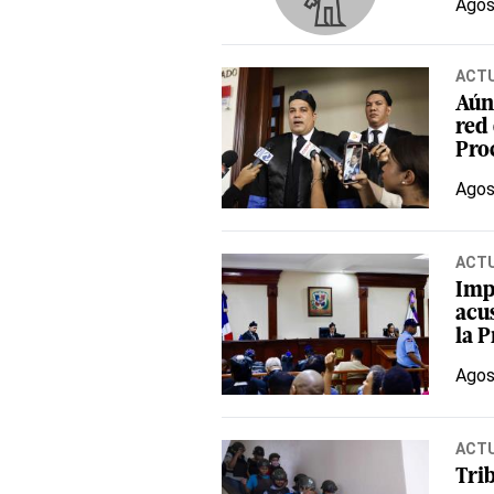
Agos
ACT
Aún 
red
Pro
Agos
ACT
Impo
acu
la 
Agos
ACT
Trib