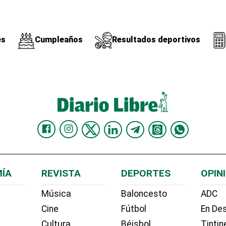
es
Cumpleaños
Resultados deportivos
ÍA
REVISTA
DEPORTES
OPIN
Música
Baloncesto
ADC
Cine
Fútbol
En Des
Cultura
Béisbol
Tintin