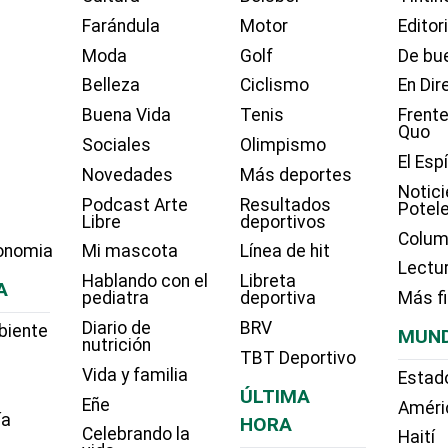
Farándula
Motor
Editor
Moda
Golf
De bue
Belleza
Ciclismo
En Dir
Buena Vida
Tenis
Frente
Quo
Sociales
Olimpismo
El Esp
Novedades
Más deportes
Notici
Podcast Arte
Resultados
Potel
Libre
deportivos
Colum
onomia
Mi mascota
Línea de hit
Lectu
Hablando con el
Libreta
A
pediatra
deportiva
Más f
Diario de
BRV
biente
MUN
nutrición
TBT Deportivo
Vida y familia
Estad
ÚLTIMA
Eñe
Améri
ía
HORA
Celebrando la
Haití