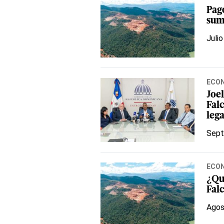
Pag
sum
Julio
ECO
Joel
Fal
lega
Sept
ECO
¿Qu
Fal
Agos