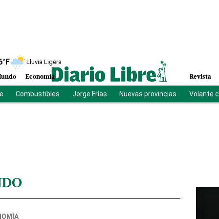
6
°F
Lluvia Ligera
undo
Economía
Revista
be
Combustibles
Jorge Frías
Nuevas provincias
Volante 
NDO
NOMÍA