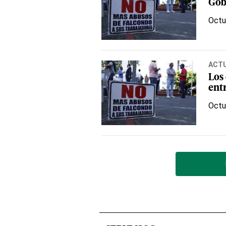
Gob
Octu
ACT
Los
ent
Octu