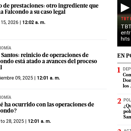
▶
o de prestaciones: otro ingrediente que
a Falcondo a su caso legal
TBT 
 15, 2026 |
12:02 a. m.
TBT
entr
hit
NOMÍA
 Santos: reinicio de operaciones de
EN 
condo está atado a avances del proceso
l
DEP
Con
iembre 09, 2025 |
12:01 a. m.
Dom
los
NOMÍA
POL
é ha ocurrido con las operaciones de
¿Qu
condo?
pol
San
to 28, 2025 |
12:01 a. m.