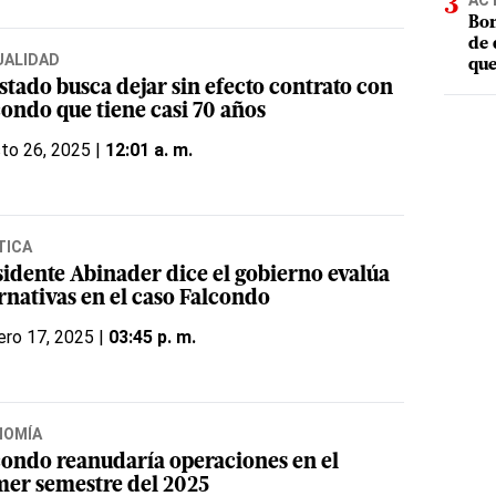
AC
Bom
de 
UALIDAD
que
stado busca dejar sin efecto contrato con
condo que tiene casi 70 años
to 26, 2025 |
12:01 a. m.
TICA
sidente Abinader dice el gobierno evalúa
rnativas en el caso Falcondo
ero 17, 2025 |
03:45 p. m.
NOMÍA
condo reanudaría operaciones en el
mer semestre del 2025