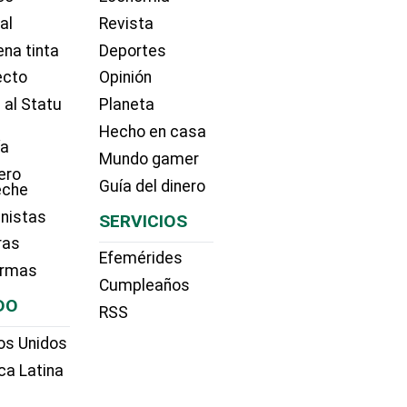
ial
Revista
na tinta
Deportes
ecto
Opinión
 al Statu
Planeta
Hecho en casa
ía
Mundo gamer
ero
Guía del dinero
eche
nistas
SERVICIOS
ras
Efemérides
irmas
Cumpleaños
DO
RSS
os Unidos
ca Latina