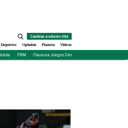
Cambiar a edición USA
Deportes
Opinión
Planeta
Videos
cédula
PRM
Clausura Juegos Centroamericanos
De la Esprie