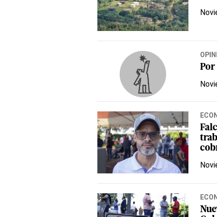
Novi
OPIN
Por
Novi
ECO
Fal
tra
cob
Novi
ECO
Nue