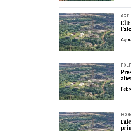
ACT
El E
Fal
Agos
POLÍ
Pre
alte
Febr
ECO
Fal
pri