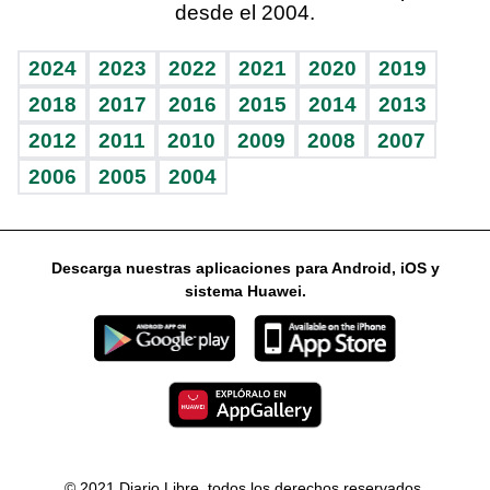
desde el 2004.
Diario de nutrición
Libreta deportiva
Columnistas
Mundo gamer
RSS
Vida y familia
BRV
Ágora
Guía del dinero
Horóscopos
2024
2023
2022
2021
2020
2019
Eñe
TBT Deportivo
2018
2017
2016
2015
2014
2013
2012
2011
2010
2009
2008
2007
Celebrando la vida
2006
2005
2004
Sin complejos
En pocas palabras
Descarga nuestras aplicaciones para Android, iOS y
Escuchando al corazón
sistema Huawei.
Economía Personal
Consulta Libre
© 2021 Diario Libre, todos los derechos reservados.