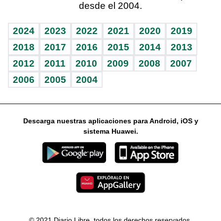
desde el 2004.
Diario de nutrición
Libreta deportiva
Lecturas
Mundo gamer
RSS
Vida y familia
BRV
Más firmas
Guía del dinero
Horóscopos
2024
2023
2022
2021
2020
2019
Eñe
TBT Deportivo
2018
2017
2016
2015
2014
2013
2012
2011
2010
2009
2008
2007
Celebrando la vida
2006
2005
2004
Sin complejos
En pocas palabras
Descarga nuestras aplicaciones para Android, iOS y
Escuchando al corazón
sistema Huawei.
Economía Personal
Consulta Libre
© 2021 Diario Libre, todos los derechos reservados.