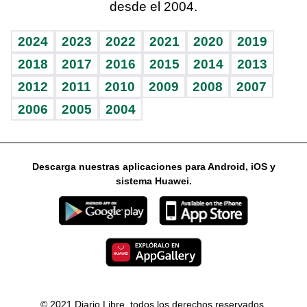
desde el 2004.
Diario de nutrición
Libreta deportiva
Columnistas
Mundo gamer
RSS
Vida y familia
BRV
Ágora
Guía del dinero
Horóscopos
2024
2023
2022
2021
2020
2019
Eñe
TBT Deportivo
2018
2017
2016
2015
2014
2013
2012
2011
2010
2009
2008
2007
Celebrando la vida
2006
2005
2004
Sin complejos
En pocas palabras
Descarga nuestras aplicaciones para Android, iOS y
Escuchando al corazón
sistema Huawei.
Economía Personal
Consulta Libre
© 2021 Diario Libre, todos los derechos reservados.