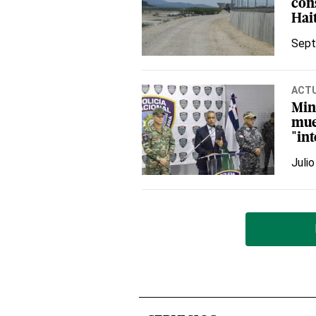
con
Hai
Sept
ACT
Mini
mue
"in
Julio