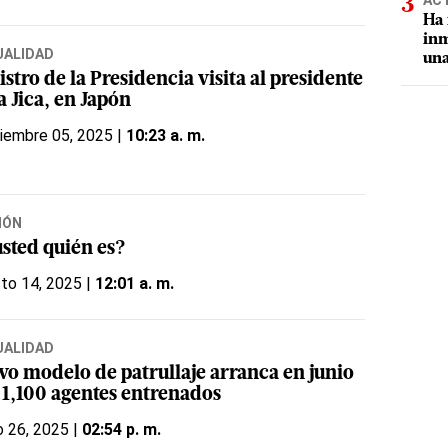
AC
Ha 
inm
UALIDAD
una
stro de la Presidencia visita al presidente
a Jica, en Japón
iembre 05, 2025 |
10:23 a. m.
IÓN
usted quién es?
to 14, 2025 |
12:01 a. m.
UALIDAD
vo modelo de patrullaje arranca en junio
 1,100 agentes entrenados
 26, 2025 |
02:54 p. m.