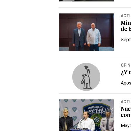
ACT
Mini
de l
Sept
OPIN
¿Y 
Agos
ACT
Nue
con
Mayo