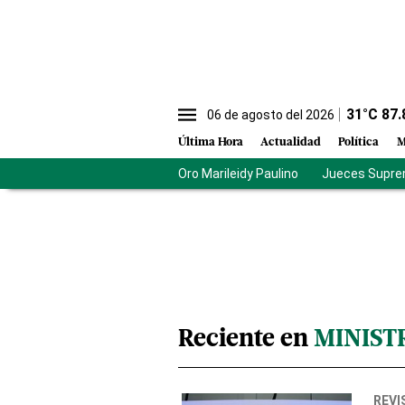
31
°C
87.
06 de agosto del 2026
Última Hora
Actualidad
Política
M
Oro Marileidy Paulino
Jueces Supre
Reciente en
MINIST
REVI