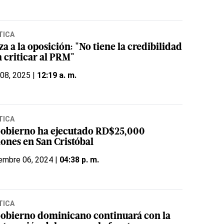
TICA
za a la oposición: "No tiene la credibilidad
a criticar al PRM"
 08, 2025 |
12:19 a. m.
TICA
Gobierno ha ejecutado RD$25,000
lones en San Cristóbal
embre 06, 2024 |
04:38 p. m.
TICA
Gobierno dominicano continuará con la