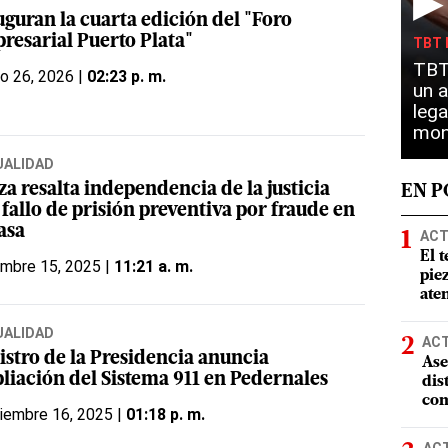
▶
uguran la cuarta edición del "Foro
resarial Puerto Plata"
TBT 
TBT 
o 26, 2026 |
02:23 p. m.
un a
lega
mon
UALIDAD
za resalta independencia de la justicia
EN 
 fallo de prisión preventiva por fraude en
asa
ACT
El t
embre 15, 2025 |
11:21 a. m.
pie
ate
UALIDAD
AC
istro de la Presidencia anuncia
Ase
liación del Sistema 911 en Pedernales
dis
com
iembre 16, 2025 |
01:18 p. m.