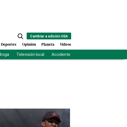
Cambiar a edición USA
Deportes
Opinión
Planeta
Videos
droga
Televisión local
Accidente Los Ríos
Fuerza antipandilla