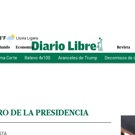
8
°F
Lluvia Ligera
undo
Economía
Revista
ma Corte
Relevo 4x100
Aranceles de Trump
Decomisos de 
RO DE LA PRESIDENCIA
STA