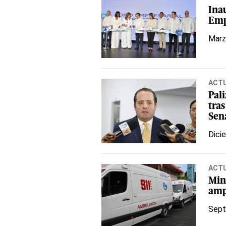
Ina
Emp
Marz
ACT
Pali
tras
Sen
Dici
ACT
Min
amp
Sept