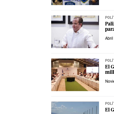
POLÍ
Pali
par
Abril
POLÍ
El 
mil
Novi
POLÍ
El 