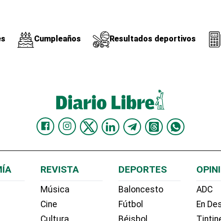
es
Cumpleaños
Resultados deportivos
ÍA
REVISTA
DEPORTES
OPIN
Música
Baloncesto
ADC
Cine
Fútbol
En Des
Cultura
Béisbol
Tintin