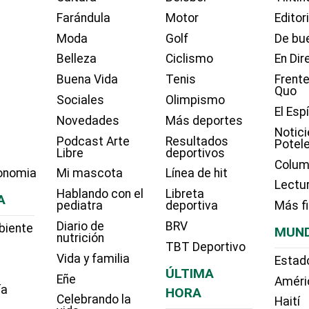
Farándula
Motor
Editor
Moda
Golf
De bue
Belleza
Ciclismo
En Dir
Buena Vida
Tenis
Frente
Quo
Sociales
Olimpismo
El Esp
Novedades
Más deportes
Notici
Podcast Arte
Resultados
Potel
Libre
deportivos
Colum
onomia
Mi mascota
Línea de hit
Lectu
Hablando con el
Libreta
A
pediatra
deportiva
Más f
Diario de
BRV
biente
MUN
nutrición
TBT Deportivo
Vida y familia
Estad
ÚLTIMA
Eñe
Améri
ía
HORA
Celebrando la
Haití