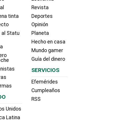
ial
Revista
na tinta
Deportes
ecto
Opinión
 al Statu
Planeta
Hecho en casa
ía
Mundo gamer
ero
Guía del dinero
eche
nistas
SERVICIOS
ras
Efemérides
irmas
Cumpleaños
DO
RSS
os Unidos
ca Latina