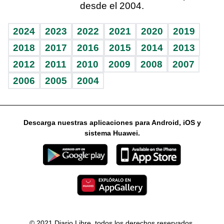
desde el 2004.
Diario de nutrición
Libreta deportiva
Lecturas
Mundo gamer
RSS
Vida y familia
BRV
Más firmas
Guía del dinero
Horóscopos
2024
2023
2022
2021
2020
2019
Eñe
TBT Deportivo
2018
2017
2016
2015
2014
2013
2012
2011
2010
2009
2008
2007
Celebrando la vida
2006
2005
2004
Sin complejos
En pocas palabras
Descarga nuestras aplicaciones para Android, iOS y
Escuchando al corazón
sistema Huawei.
Economía Personal
Consulta Libre
© 2021 Diario Libre, todos los derechos reservados.