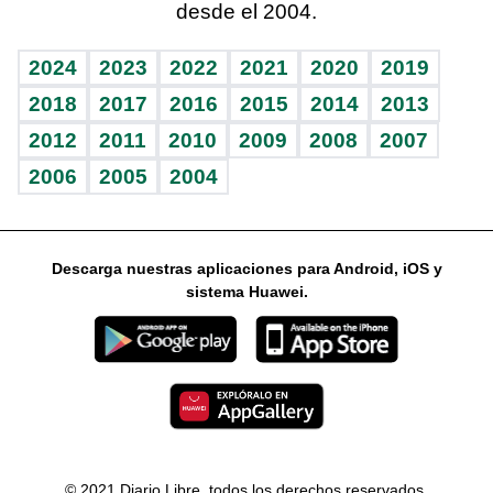
desde el 2004.
Diario de nutrición
Libreta deportiva
Lecturas
Mundo gamer
RSS
Vida y familia
BRV
Más firmas
Guía del dinero
Horóscopos
2024
2023
2022
2021
2020
2019
Eñe
TBT Deportivo
2018
2017
2016
2015
2014
2013
2012
2011
2010
2009
2008
2007
Celebrando la vida
2006
2005
2004
Sin complejos
En pocas palabras
Descarga nuestras aplicaciones para Android, iOS y
Escuchando al corazón
sistema Huawei.
Economía Personal
Consulta Libre
© 2021 Diario Libre, todos los derechos reservados.