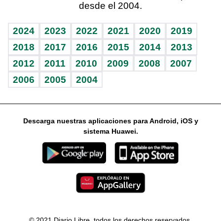
desde el 2004.
Diario de nutrición
Libreta deportiva
Lecturas
Mundo gamer
RSS
Vida y familia
BRV
Más firmas
Guía del dinero
Horóscopos
2024
2023
2022
2021
2020
2019
Eñe
TBT Deportivo
2018
2017
2016
2015
2014
2013
2012
2011
2010
2009
2008
2007
Celebrando la vida
2006
2005
2004
Sin complejos
En pocas palabras
Descarga nuestras aplicaciones para Android, iOS y
Escuchando al corazón
sistema Huawei.
Economía Personal
Consulta Libre
© 2021 Diario Libre, todos los derechos reservados.