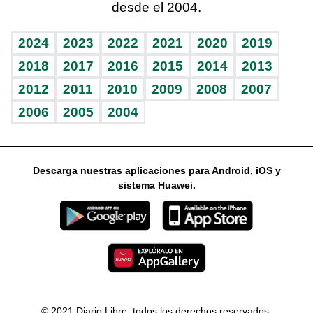
desde el 2004.
Diario de nutrición
Libreta deportiva
Lecturas
Mundo gamer
RSS
Vida y familia
BRV
Más firmas
Guía del dinero
Horóscopos
2024
2023
2022
2021
2020
2019
Eñe
TBT Deportivo
2018
2017
2016
2015
2014
2013
2012
2011
2010
2009
2008
2007
Celebrando la vida
2006
2005
2004
Sin complejos
En pocas palabras
Descarga nuestras aplicaciones para Android, iOS y
Escuchando al corazón
sistema Huawei.
Economía Personal
Consulta Libre
© 2021 Diario Libre, todos los derechos reservados.