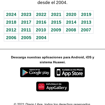
desde el 2004.
Diario de nutrición
Libreta deportiva
Lecturas
Mundo gamer
RSS
Vida y familia
BRV
Más firmas
Guía del dinero
Horóscopos
2024
2023
2022
2021
2020
2019
Eñe
TBT Deportivo
2018
2017
2016
2015
2014
2013
2012
2011
2010
2009
2008
2007
Celebrando la vida
2006
2005
2004
Sin complejos
En pocas palabras
Descarga nuestras aplicaciones para Android, iOS y
Escuchando al corazón
sistema Huawei.
Economía Personal
Consulta Libre
© 2021 Diario Libre, todos los derechos reservados.