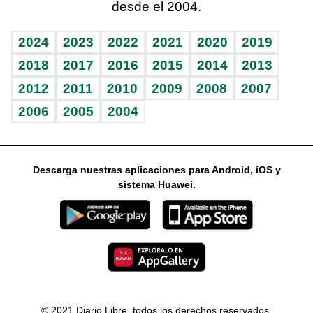
desde el 2004.
Diario de nutrición
Libreta deportiva
Lecturas
Mundo gamer
RSS
Vida y familia
BRV
Más firmas
Guía del dinero
Horóscopos
2024
2023
2022
2021
2020
2019
Eñe
TBT Deportivo
2018
2017
2016
2015
2014
2013
2012
2011
2010
2009
2008
2007
Celebrando la vida
2006
2005
2004
Sin complejos
En pocas palabras
Descarga nuestras aplicaciones para Android, iOS y
Escuchando al corazón
sistema Huawei.
Economía Personal
Consulta Libre
© 2021 Diario Libre, todos los derechos reservados.