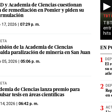
▶
D y Academia de Ciencias cuestionan
n de remediación en Pomier y piden su
ormulación
TBT 
TBT
o 17, 2026 |
07:29 p. m.
entr
hit
NETA
isión de la Academia de Ciencias
EN 
palda paralización de minería en San Juan
DEP
 05, 2026 |
05:06 p. m.
El 
su 
atl
NETA
DE
demia de Ciencias lanza premio para
Rep
lsar tesis en áreas científicas
en 
 14, 2026 |
06:42 p. m.
AC