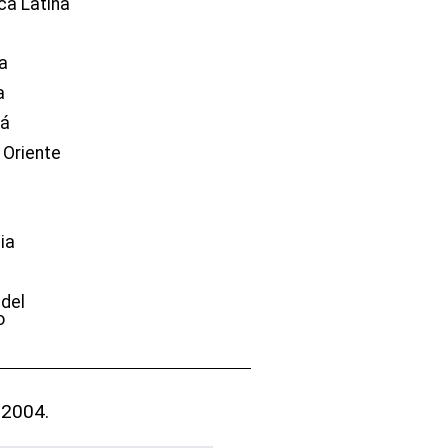
ca Latina
a
a
dá
 Oriente
ia
e
 del
o
 2004.