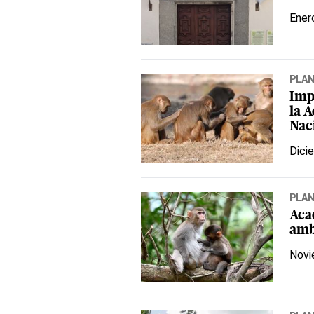
Ener
PLA
Imp
la 
Nac
Dici
PLA
Aca
amb
Novi