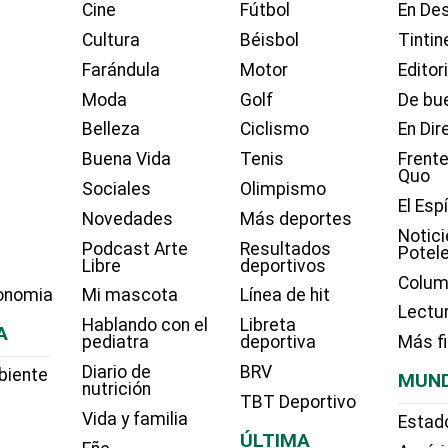
Cine
Fútbol
En Des
Cultura
Béisbol
Tintin
Farándula
Motor
Editor
Moda
Golf
De bue
Belleza
Ciclismo
En Dir
Buena Vida
Tenis
Frente
Quo
Sociales
Olimpismo
El Esp
Novedades
Más deportes
Notici
Podcast Arte
Resultados
Potel
Libre
deportivos
Colum
onomia
Mi mascota
Línea de hit
Lectu
Hablando con el
Libreta
A
pediatra
deportiva
Más f
Diario de
BRV
biente
MUN
nutrición
TBT Deportivo
Vida y familia
Estad
ÚLTIMA