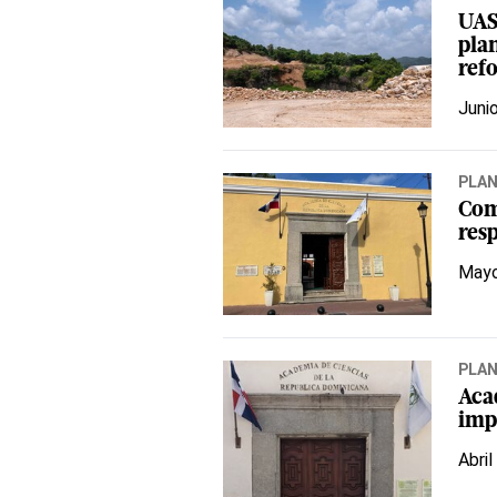
UAS
pla
ref
Juni
PLA
Com
res
Mayo
PLA
Aca
impu
Abril