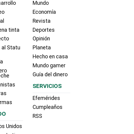
arrollo
Mundo
eo
Economía
ial
Revista
na tinta
Deportes
ecto
Opinión
 al Statu
Planeta
Hecho en casa
ía
Mundo gamer
ero
Guía del dinero
eche
nistas
SERVICIOS
ras
Efemérides
irmas
Cumpleaños
DO
RSS
os Unidos