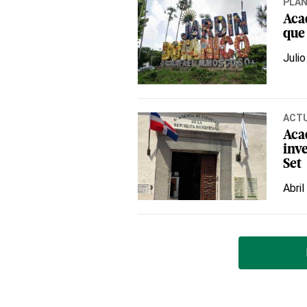
PLA
Aca
que
Julio
ACT
Aca
inve
Set
Abril