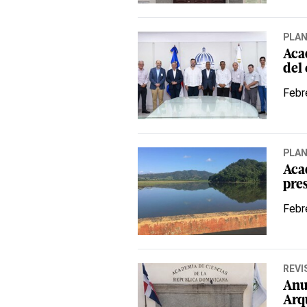
PLA
Aca
del
Febr
PLA
Aca
pre
Febr
REVI
Anu
Arq