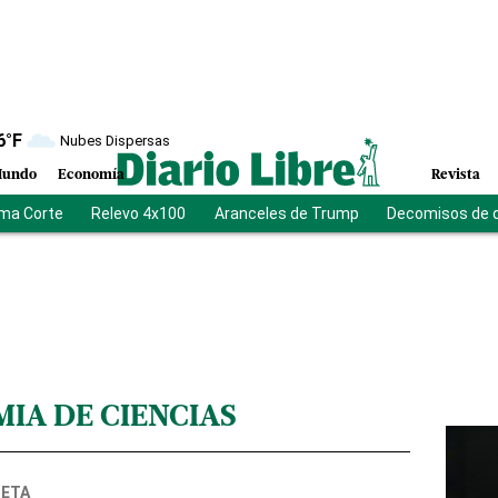
6
°F
Nubes Dispersas
undo
Economía
Revista
ma Corte
Relevo 4x100
Aranceles de Trump
Decomisos de 
IA DE CIENCIAS
NETA