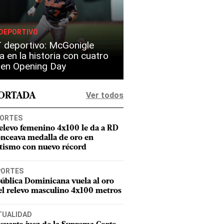
DEPORTIVO
 deportivo: McGonigle
a en la historia con cuatro
s en Opening Day
Ver todos
PORTADA
ORTES
relevo femenino 4x100 le da a RD
onceava medalla de oro en
etismo con nuevo récord
PORTES
ública Dominicana vuela al oro
el relevo masculino 4x100 metros
TUALIDAD