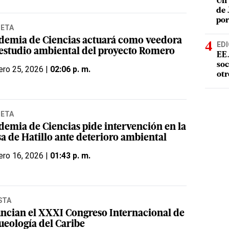
Un 
de 
por
NETA
demia de Ciencias actuará como veedora
EDI
 estudio ambiental del proyecto Romero
EE.
soc
ero 25, 2026 |
02:06 p. m.
otr
NETA
demia de Ciencias pide intervención en la
sa de Hatillo ante deterioro ambiental
ero 16, 2026 |
01:43 p. m.
STA
ncian el XXXI Congreso Internacional de
ueología del Caribe