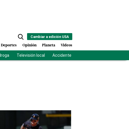
Cambiar a edición USA
Deportes
Opinión
Planeta
Videos
droga
Televisión local
Accidente Los Ríos
Fuerza antipandilla