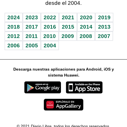
desde el 2004.
Diario de nutrición
Libreta deportiva
Columnistas
Mundo gamer
RSS
Vida y familia
BRV
Ágora
Guía del dinero
Horóscopos
2024
2023
2022
2021
2020
2019
Eñe
TBT Deportivo
2018
2017
2016
2015
2014
2013
2012
2011
2010
2009
2008
2007
Celebrando la vida
2006
2005
2004
Sin complejos
En pocas palabras
Descarga nuestras aplicaciones para Android, iOS y
Escuchando al corazón
sistema Huawei.
Economía Personal
Consulta Libre
© 2021 Diario Libre, todos los derechos reservados.