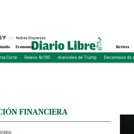
6
°F
Nubes Dispersas
undo
Economía
Revista
ma Corte
Relevo 4x100
Aranceles de Trump
Decomisos de 
IÓN FINANCIERA
NOMÍA