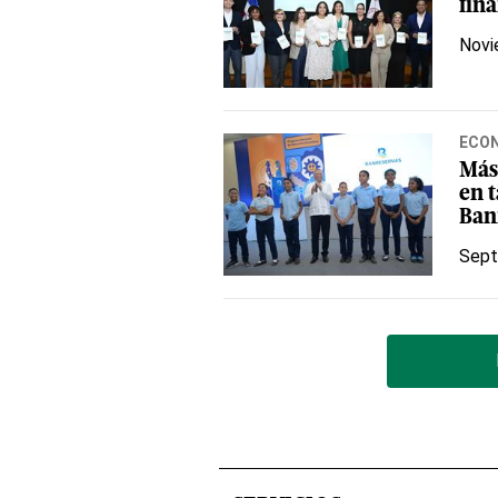
fina
Novi
ECO
Más
en 
Ban
Sept