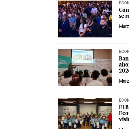
ECO
Con
se r
Marz
ECO
Ban
aho
202
Marz
ECO
El 
Eco
visi