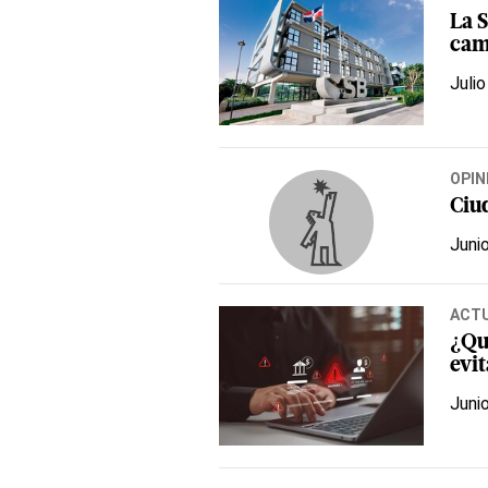
La 
cam
Julio
OPIN
Ciu
Juni
ACT
¿Qu
evit
Juni