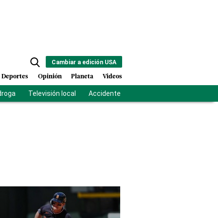
Cambiar a edición USA
Deportes
Opinión
Planeta
Videos
droga
Televisión local
Accidente Los Ríos
Fuerza antipandilla