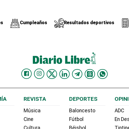
es
Cumpleaños
Resultados deportivos
ÍA
REVISTA
DEPORTES
OPIN
Música
Baloncesto
ADC
Cine
Fútbol
En Des
Cultura
Béisbol
Tintin