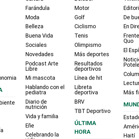
Farándula
Motor
Editor
Moda
Golf
De bue
Belleza
Ciclismo
En Dir
Buena Vida
Tenis
Frente
Quo
Sociales
Olimpismo
El Esp
Novedades
Más deportes
Notici
Podcast Arte
Resultados
Potel
Libre
deportivos
Colum
onomia
Mi mascota
Línea de hit
Lectu
Hablando con el
Libreta
A
pediatra
deportiva
Más f
Diario de
BRV
biente
MUN
nutrición
TBT Deportivo
Vida y familia
Estad
ÚLTIMA
Eñe
Améri
ía
HORA
Celebrando la
Haití