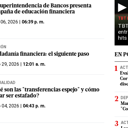
▶
Superintendencia de Bancos presenta
paña de educación financiera
TBT 
 06, 2026 |
06:39 p. m.
TBT
entr
hit
IÓN
dadanía financiera: el siguiente paso
EN 
o 29, 2026 |
12:01 a. m.
ACT
Eva
Cort
UALIDAD
dis
é son las "transferencias espejo" y cómo
ar ser estafado?
DE
Mar
o 04, 2026 |
04:43 p. m.
"Co
AC