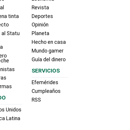
ial
Revista
na tinta
Deportes
ecto
Opinión
 al Statu
Planeta
Hecho en casa
ía
Mundo gamer
ero
Guía del dinero
eche
nistas
SERVICIOS
ras
Efemérides
irmas
Cumpleaños
DO
RSS
os Unidos
ca Latina