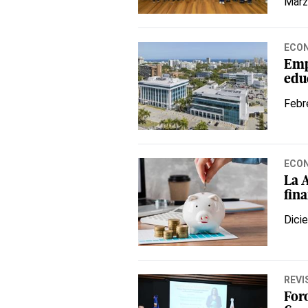
Marz
ECO
Emp
edu
Febr
ECO
La 
fin
Dici
REVI
For