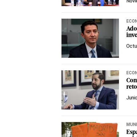
Novi
ECO
Ados
inve
Octu
ECO
Con
ret
Juni
MUN
Esp