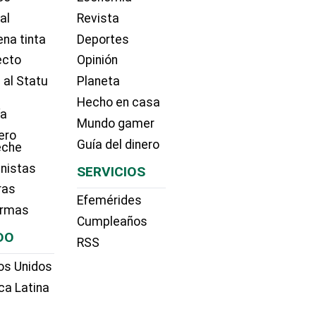
ial
Revista
na tinta
Deportes
ecto
Opinión
 al Statu
Planeta
Hecho en casa
ía
Mundo gamer
ero
Guía del dinero
eche
nistas
SERVICIOS
ras
Efemérides
irmas
Cumpleaños
DO
RSS
os Unidos
ca Latina