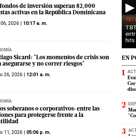
▶
 fondos de inversión superan 82,000
ntas activas en la República Dominicana
TBT 
 06, 2026 |
10:17 a. m.
TBT
entr
hit
NOMÍA
tiago Sicard: "Los momentos de crisis son
EN 
 asegurarse y no correr riesgos"
ACT
o 26, 2026 |
12:01 a. m.
Eva
Cort
dis
NOMÍA
DE
os soberanos o corporativos: entre las
Mar
ones para protegerse frente a la
"Co
tilidad
AC
o 11, 2026 |
05:06 p. m.