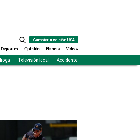
Cambiar a edición USA
Deportes
Opinión
Planeta
Videos
droga
Televisión local
Accidente Los Ríos
Fuerza antipandilla