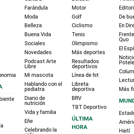
Farándula
Motor
Editor
Moda
Golf
De bue
Belleza
Ciclismo
En Dir
Buena Vida
Tenis
Frente
Quo
Sociales
Olimpismo
El Esp
Novedades
Más deportes
Notici
Podcast Arte
Resultados
Potel
Libre
deportivos
Colum
onomia
Mi mascota
Línea de hit
Lectu
Hablando con el
Libreta
A
pediatra
deportiva
Más f
Diario de
BRV
biente
MUN
nutrición
TBT Deportivo
Vida y familia
Estad
ÚLTIMA
Eñe
Améri
ía
HORA
Celebrando la
Haití