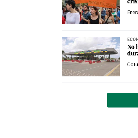
cris
Ener
ECO
No 
dur
Octu