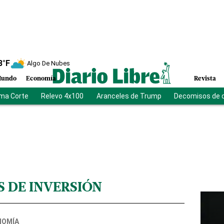
8
°F
Algo De Nubes
undo
Economía
Revista
ma Corte
Relevo 4x100
Aranceles de Trump
Decomisos de 
 DE INVERSIÓN
NOMÍA