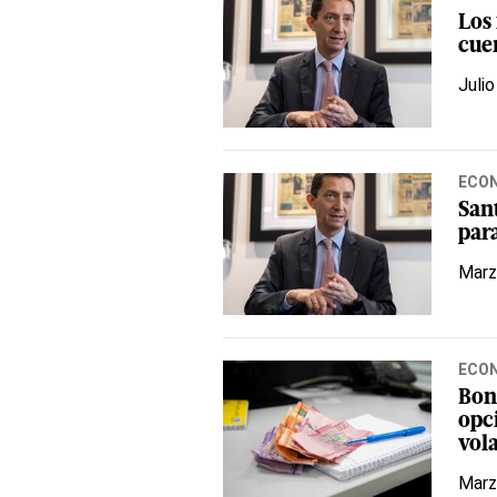
Los
cue
Julio
ECO
San
para
Marz
ECO
Bon
opci
vola
Marz