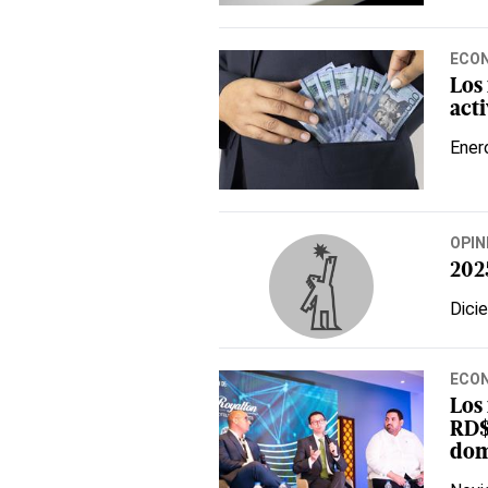
ECO
Los
acti
Ener
OPIN
202
Dici
ECO
Los
RD$
dom