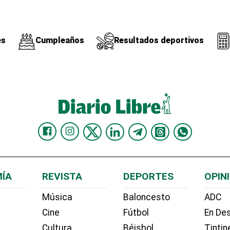
es
Cumpleaños
Resultados deportivos
ÍA
REVISTA
DEPORTES
OPIN
Música
Baloncesto
ADC
Cine
Fútbol
En Des
Cultura
Béisbol
Tintin