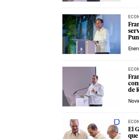
ECO
Fran
ser
Pun
Ener
ECO
Fra
con
de 
Novi
ECO
El 
que