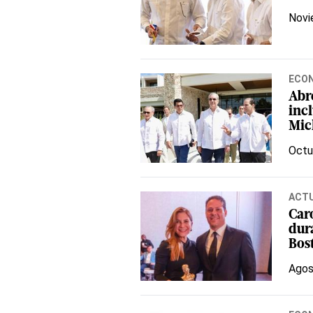
Novi
ECO
Abr
incl
Mic
Octu
ACT
Car
dur
Bos
Agos