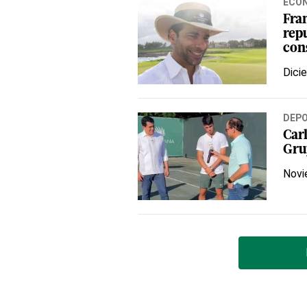
ECO
Fran
rep
con
Dici
DEP
Carl
Gru
Novi