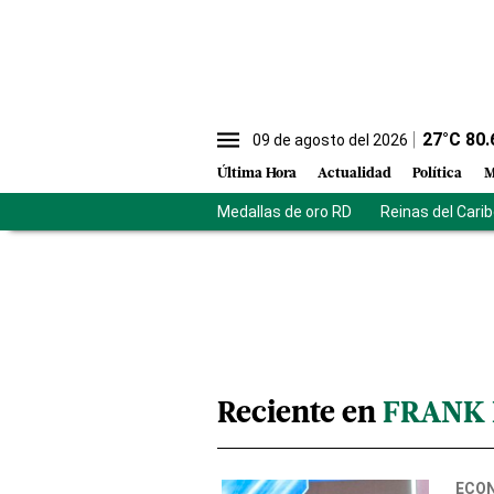
27
°C
80.
09 de agosto del 2026
Última Hora
Actualidad
Política
M
Medallas de oro RD
Reinas del Cari
Reciente en
FRANK 
ECO