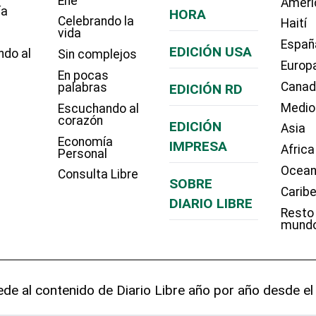
Eñe
Améri
ía
HORA
Celebrando la
Haití
vida
Españ
EDICIÓN USA
ndo al
Sin complejos
Europ
En pocas
Cana
palabras
EDICIÓN RD
Medio
Escuchando al
corazón
EDICIÓN
Asia
Economía
IMPRESA
Africa
Personal
Ocean
Consulta Libre
SOBRE
Carib
DIARIO LIBRE
Resto
mund
de al contenido de Diario Libre año por año desde el