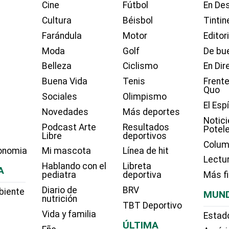
Cine
Fútbol
En Des
Cultura
Béisbol
Tintin
Farándula
Motor
Editor
Moda
Golf
De bue
Belleza
Ciclismo
En Dir
Buena Vida
Tenis
Frente
Quo
Sociales
Olimpismo
El Esp
Novedades
Más deportes
Notici
Podcast Arte
Resultados
Potel
Libre
deportivos
Colum
onomia
Mi mascota
Línea de hit
Lectu
Hablando con el
Libreta
A
pediatra
deportiva
Más f
Diario de
BRV
biente
MUN
nutrición
TBT Deportivo
Vida y familia
Estad
ÚLTIMA