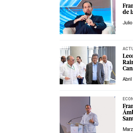
Fran
de 
Julio
ACT
Leo
Rain
Can
Abril
ECO
Fran
Ámb
San
Marz