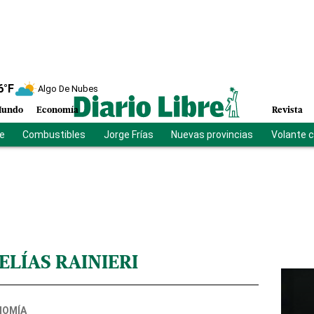
6
°F
Algo De Nubes
undo
Economía
Revista
be
Combustibles
Jorge Frías
Nuevas provincias
Volante 
ELÍAS RAINIERI
NOMÍA