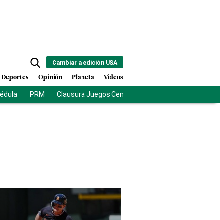
Cambiar a edición USA
Deportes
Opinión
Planeta
Videos
cédula
PRM
Clausura Juegos Centroamericanos
De la Esprie