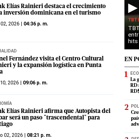
▶
k Elías Rainieri destaca el crecimiento
la inversión dominicana en el turismo
TBT 
 02, 2026 |
04:36 p. m.
TBT
entr
hit
UALIDAD
nel Fernández visita el Centro Cultural
EN 
ieri y la expansión logística en Punta
a
ECO
La 
 10, 2026 |
09:06 p. m.
RD:
RD$
NOMÍA
POL
k Elías Rainieri afirma que Autopista del
Cre
ar será un paso "trascendental" para
paí
tiago
adv
o 02, 2026 |
08:21 p. m.