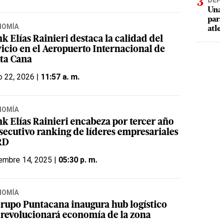
DE
Una
par
NOMÍA
atl
k Elías Rainieri destaca la calidad del
vicio en el Aeropuerto Internacional de
ta Cana
o 22, 2026 |
11:57 a. m.
NOMÍA
nk Elías Rainieri encabeza por tercer año
secutivo ranking de líderes empresariales
RD
embre 14, 2025 |
05:30 p. m.
NOMÍA
Grupo Puntacana inaugura hub logístico
 revolucionará economía de la zona