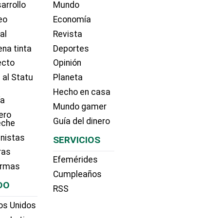
arrollo
Mundo
eo
Economía
ial
Revista
na tinta
Deportes
ecto
Opinión
 al Statu
Planeta
Hecho en casa
ía
Mundo gamer
ero
Guía del dinero
eche
nistas
SERVICIOS
ras
Efemérides
irmas
Cumpleaños
DO
RSS
os Unidos