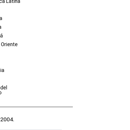
ca Latina
a
a
dá
 Oriente
ia
e
 del
o
 2004.