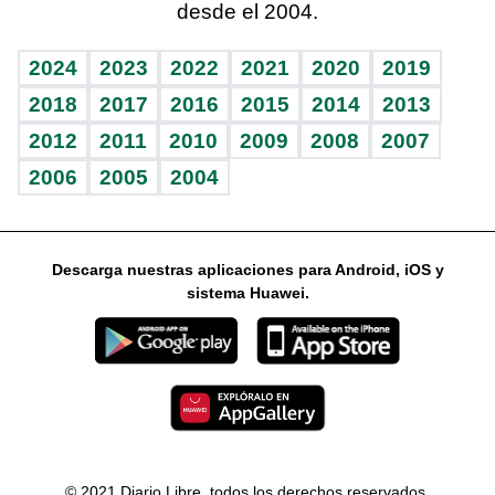
desde el 2004.
Diario de nutrición
Libreta deportiva
Lecturas
Mundo gamer
RSS
Vida y familia
BRV
Más firmas
Guía del dinero
Horóscopos
2024
2023
2022
2021
2020
2019
Eñe
TBT Deportivo
2018
2017
2016
2015
2014
2013
2012
2011
2010
2009
2008
2007
Celebrando la vida
2006
2005
2004
Sin complejos
En pocas palabras
Descarga nuestras aplicaciones para Android, iOS y
Escuchando al corazón
sistema Huawei.
Economía Personal
Consulta Libre
© 2021 Diario Libre, todos los derechos reservados.