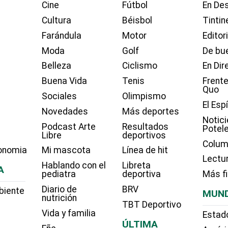
Cine
Fútbol
En Des
Cultura
Béisbol
Tintin
Farándula
Motor
Editor
Moda
Golf
De bue
Belleza
Ciclismo
En Dir
Buena Vida
Tenis
Frente
Quo
Sociales
Olimpismo
El Esp
Novedades
Más deportes
Notici
Podcast Arte
Resultados
Potel
Libre
deportivos
Colum
onomia
Mi mascota
Línea de hit
Lectu
Hablando con el
Libreta
A
pediatra
deportiva
Más f
Diario de
BRV
biente
MUN
nutrición
TBT Deportivo
Vida y familia
Estad
ÚLTIMA