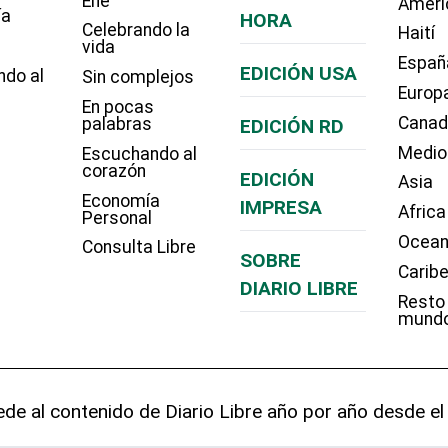
Eñe
Améri
ía
HORA
Celebrando la
Haití
vida
Españ
EDICIÓN USA
ndo al
Sin complejos
Europ
En pocas
Cana
palabras
EDICIÓN RD
Medio
Escuchando al
corazón
EDICIÓN
Asia
Economía
IMPRESA
Africa
Personal
Ocean
Consulta Libre
SOBRE
Carib
DIARIO LIBRE
Resto
mund
de al contenido de Diario Libre año por año desde el