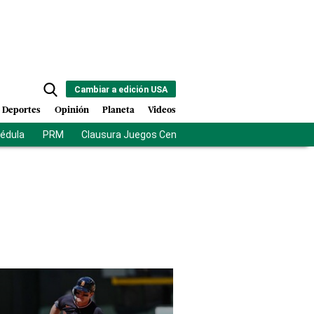
Cambiar a edición USA
Deportes
Opinión
Planeta
Videos
cédula
PRM
Clausura Juegos Centroamericanos
De la Esprie