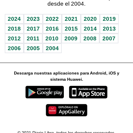
desde el 2004.
Diario de nutrición
Libreta deportiva
Columnistas
Mundo gamer
RSS
Vida y familia
BRV
Ágora
Guía del dinero
Horóscopos
2024
2023
2022
2021
2020
2019
Eñe
TBT Deportivo
2018
2017
2016
2015
2014
2013
2012
2011
2010
2009
2008
2007
Celebrando la vida
2006
2005
2004
Sin complejos
En pocas palabras
Descarga nuestras aplicaciones para Android, iOS y
Escuchando al corazón
sistema Huawei.
Economía Personal
Consulta Libre
© 2021 Diario Libre, todos los derechos reservados.