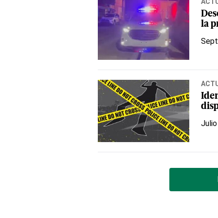
ACT
Des
la 
Sept
ACT
Ide
dis
Julio