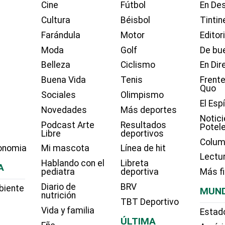
Cine
Fútbol
En Des
Cultura
Béisbol
Tintin
Farándula
Motor
Editor
Moda
Golf
De bue
Belleza
Ciclismo
En Dir
Buena Vida
Tenis
Frente
Quo
Sociales
Olimpismo
El Esp
Novedades
Más deportes
Notici
Podcast Arte
Resultados
Potel
Libre
deportivos
Colum
onomia
Mi mascota
Línea de hit
Lectu
Hablando con el
Libreta
A
pediatra
deportiva
Más f
Diario de
BRV
biente
MUN
nutrición
TBT Deportivo
Vida y familia
Estad
ÚLTIMA