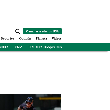
Cambiar a edición USA
Deportes
Opinión
Planeta
Videos
cédula
PRM
Clausura Juegos Centroamericanos
De la Esprie