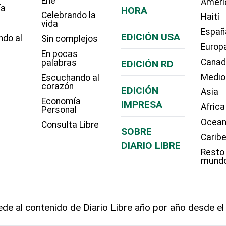
Eñe
Améri
ía
HORA
Celebrando la
Haití
vida
Españ
EDICIÓN USA
ndo al
Sin complejos
Europ
En pocas
Cana
palabras
EDICIÓN RD
Medio
Escuchando al
corazón
EDICIÓN
Asia
Economía
IMPRESA
Africa
Personal
Ocean
Consulta Libre
SOBRE
Carib
DIARIO LIBRE
Resto
mund
de al contenido de Diario Libre año por año desde el