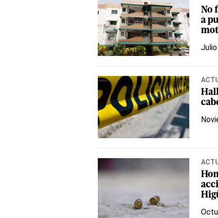
No f
a p
mot
Julio
ACT
Hal
cab
Novi
ACT
Hom
acci
Hig
Octu