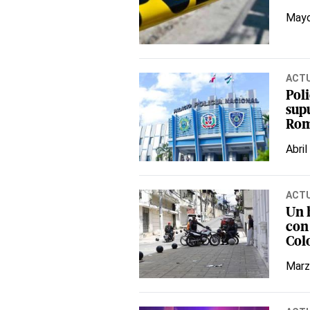
Mayo
ACT
Pol
sup
Ro
Abril
ACT
Un 
con 
Col
Marz