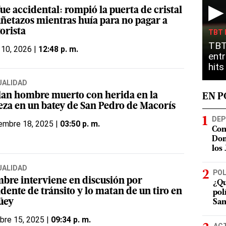
▶
ue accidental: rompió la puerta de cristal
uñetazos mientras huía para no pagar a
orista
TBT 
TBT
 10, 2026 |
12:48 p. m.
entr
hit
UALIDAD
lan hombre muerto con herida en la
EN 
eza en un batey de San Pedro de Macorís
DEP
embre 18, 2025 |
03:50 p. m.
Con
Dom
los
UALIDAD
POL
bre interviene en discusión por
¿Qu
dente de tránsito y lo matan de un tiro en
pol
üey
San
bre 15, 2025 |
09:34 p. m.