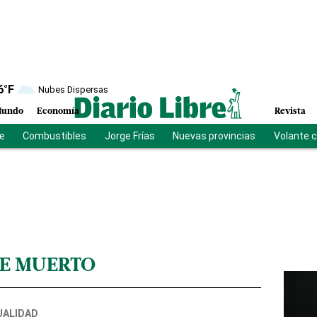
6
°F
Nubes Dispersas
undo
Economía
Revista
be
Combustibles
Jorge Frías
Nuevas provincias
Volante 
E MUERTO
UALIDAD