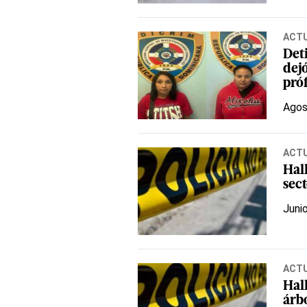
ACT
Det
dej
pró
Agos
ACT
Hal
sec
Juni
ACT
Hal
árb