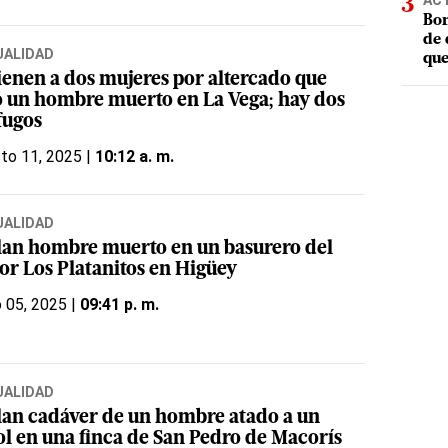
AC
Bom
de 
UALIDAD
que
ienen a dos mujeres por altercado que
ó un hombre muerto en La Vega; hay dos
fugos
to 11, 2025 |
10:12 a. m.
UALIDAD
lan hombre muerto en un basurero del
tor Los Platanitos en Higüey
o 05, 2025 |
09:41 p. m.
UALIDAD
lan cadáver de un hombre atado a un
ol en una finca de San Pedro de Macorís