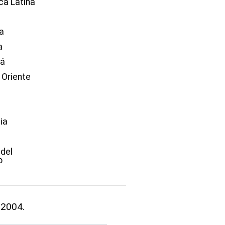
ca Latina
a
a
dá
 Oriente
ia
e
 del
o
 2004.