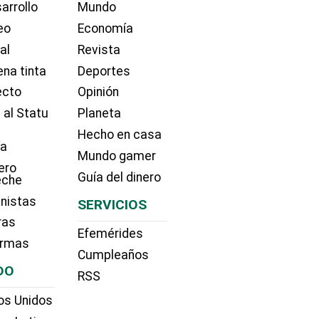
arrollo
Mundo
eo
Economía
ial
Revista
na tinta
Deportes
ecto
Opinión
 al Statu
Planeta
Hecho en casa
ía
Mundo gamer
ero
Guía del dinero
eche
nistas
SERVICIOS
ras
Efemérides
irmas
Cumpleaños
DO
RSS
os Unidos