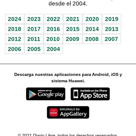
desde el 2004.
Diario de nutrición
Libreta deportiva
Lecturas
Mundo gamer
RSS
Vida y familia
BRV
Más firmas
Guía del dinero
Horóscopos
2024
2023
2022
2021
2020
2019
Eñe
TBT Deportivo
2018
2017
2016
2015
2014
2013
2012
2011
2010
2009
2008
2007
Celebrando la vida
2006
2005
2004
Sin complejos
En pocas palabras
Descarga nuestras aplicaciones para Android, iOS y
Escuchando al corazón
sistema Huawei.
Economía Personal
Consulta Libre
© 2021 Diario Libre, todos los derechos reservados.