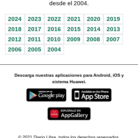
desde el 2004.
Diario de nutrición
Libreta deportiva
Lecturas
Mundo gamer
RSS
Vida y familia
BRV
Más firmas
Guía del dinero
Horóscopos
2024
2023
2022
2021
2020
2019
Eñe
TBT Deportivo
2018
2017
2016
2015
2014
2013
2012
2011
2010
2009
2008
2007
Celebrando la vida
2006
2005
2004
Sin complejos
En pocas palabras
Descarga nuestras aplicaciones para Android, iOS y
Escuchando al corazón
sistema Huawei.
Economía Personal
Consulta Libre
© 2021 Diario Libre, todos los derechos reservados.