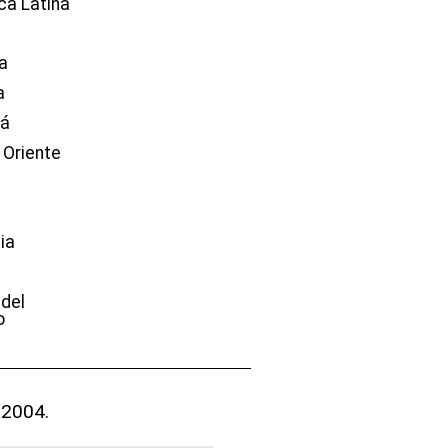
ca Latina
a
a
dá
 Oriente
ia
e
 del
o
 2004.