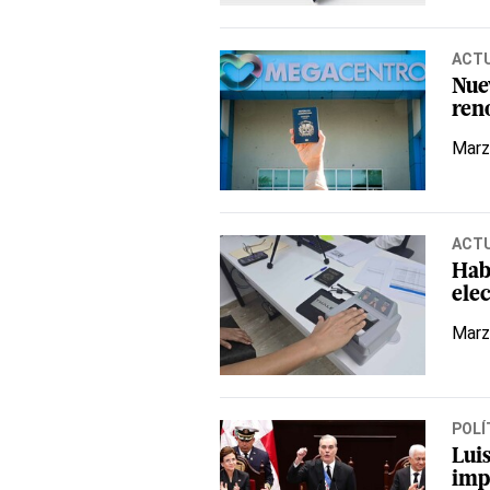
ACT
Nue
ren
Marz
ACT
Habi
elec
Marz
POLÍ
Lui
imp