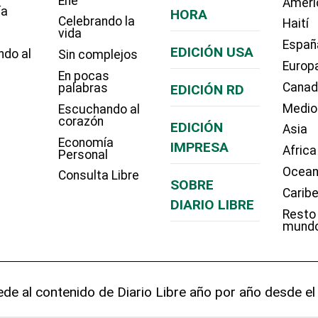
Eñe
Améri
ía
HORA
Celebrando la
Haití
vida
Españ
EDICIÓN USA
ndo al
Sin complejos
Europ
En pocas
Cana
palabras
EDICIÓN RD
Medio
Escuchando al
corazón
EDICIÓN
Asia
Economía
IMPRESA
Africa
Personal
Ocean
Consulta Libre
SOBRE
Carib
DIARIO LIBRE
Resto
mund
de al contenido de Diario Libre año por año desde el