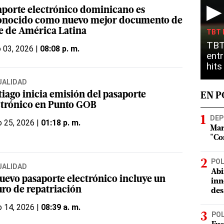
▶
aporte electrónico dominicano es
onocido como nuevo mejor documento de
je de América Latina
TBT 
TBT
o 03, 2026 |
08:08 p. m.
entr
hit
UALIDAD
tiago inicia emisión del pasaporte
EN 
ctrónico en Punto GOB
DEP
 25, 2026 |
01:18 p. m.
Mar
"Co
POL
UALIDAD
Abi
nuevo pasaporte electrónico incluye un
inn
uro de repatriación
des
 14, 2026 |
08:39 a. m.
POL