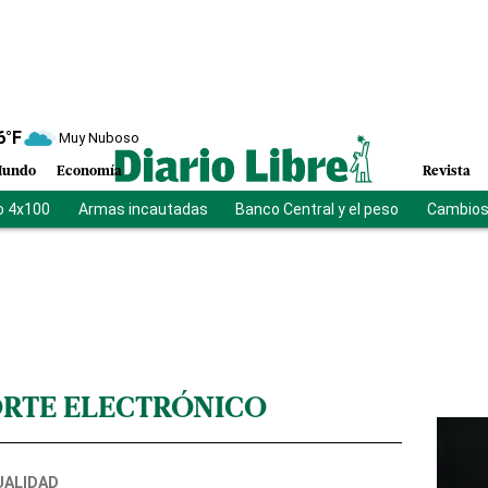
6
°F
Muy Nuboso
undo
Economía
Revista
o 4x100
Armas incautadas
Banco Central y el peso
Cambios 
RTE ELECTRÓNICO
UALIDAD