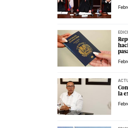
Febr
EDIC
Rep
hac
pas
Febr
ACT
Con
la 
Febr