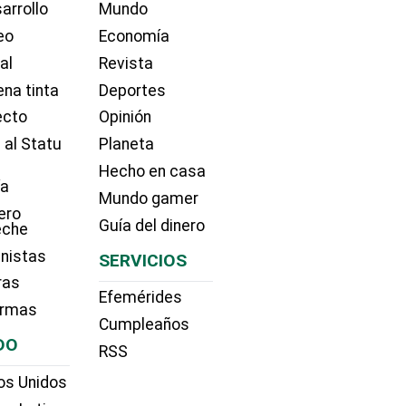
arrollo
Mundo
eo
Economía
ial
Revista
na tinta
Deportes
ecto
Opinión
 al Statu
Planeta
Hecho en casa
ía
Mundo gamer
ero
Guía del dinero
eche
nistas
SERVICIOS
ras
Efemérides
irmas
Cumpleaños
DO
RSS
os Unidos