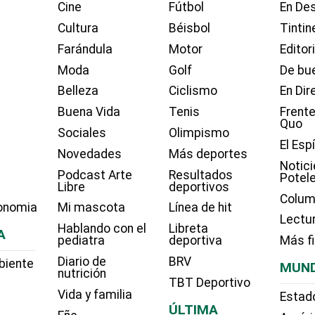
Cine
Fútbol
En Des
Cultura
Béisbol
Tintin
Farándula
Motor
Editor
Moda
Golf
De bue
Belleza
Ciclismo
En Dir
Buena Vida
Tenis
Frente
Quo
Sociales
Olimpismo
El Esp
Novedades
Más deportes
Notici
Podcast Arte
Resultados
Potel
Libre
deportivos
Colum
onomia
Mi mascota
Línea de hit
Lectu
Hablando con el
Libreta
A
pediatra
deportiva
Más f
Diario de
BRV
biente
MUN
nutrición
TBT Deportivo
Vida y familia
Estad
ÚLTIMA