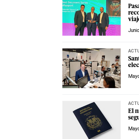
Pas
rec
via
Juni
ACT
San
ele
Mayo
ACT
El 
seg
Mayo