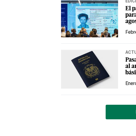
EDIC
El p
par
ago
Febr
ACT
Pas
al a
bás
Ener