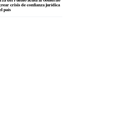
rza del Pueblo acusa al Gobierno
crear crisis de confianza jurídica
el país