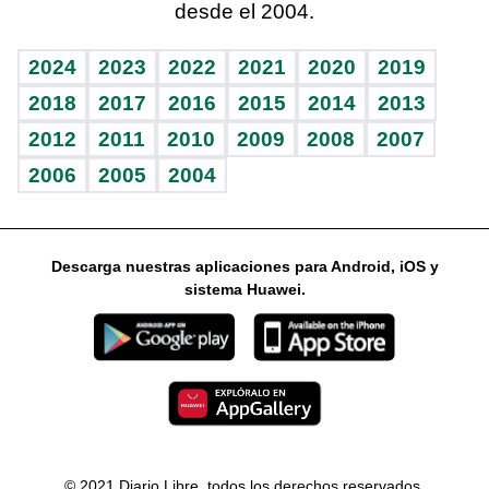
desde el 2004.
Diario de nutrición
Libreta deportiva
Columnistas
Mundo gamer
RSS
Vida y familia
BRV
Ágora
Guía del dinero
Horóscopos
2024
2023
2022
2021
2020
2019
Eñe
TBT Deportivo
2018
2017
2016
2015
2014
2013
2012
2011
2010
2009
2008
2007
Celebrando la vida
2006
2005
2004
Sin complejos
En pocas palabras
Descarga nuestras aplicaciones para Android, iOS y
Escuchando al corazón
sistema Huawei.
Economía Personal
Consulta Libre
© 2021 Diario Libre, todos los derechos reservados.