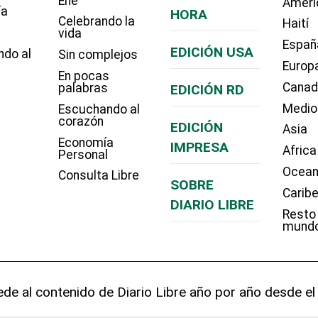
Eñe
Améri
ía
HORA
Celebrando la
Haití
vida
Españ
EDICIÓN USA
ndo al
Sin complejos
Europ
En pocas
Cana
palabras
EDICIÓN RD
Medio
Escuchando al
corazón
EDICIÓN
Asia
Economía
IMPRESA
Africa
Personal
Ocean
Consulta Libre
SOBRE
Carib
DIARIO LIBRE
Resto
mund
de al contenido de Diario Libre año por año desde el