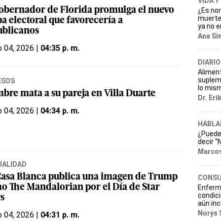
VIDA Y
gobernador de Florida promulga el nuevo
¿Es nor
muerte 
a electoral que favorecería a
ya no e
ublicanos
Ana Si
 04, 2026 |
04:35 p. m.
DIARIO
Aliment
suplem
ESOS
lo mis
bre mata a su pareja en Villa Duarte
Dr. Eri
 04, 2026 |
04:34 p. m.
HABLA
¿Puede 
decir "
Marcos
UALIDAD
Casa Blanca publica una imagen de Trump
CONSU
o The Mandalorian por el Día de Star
Enferm
condici
s
aún inc
Norys 
 04, 2026 |
04:31 p. m.