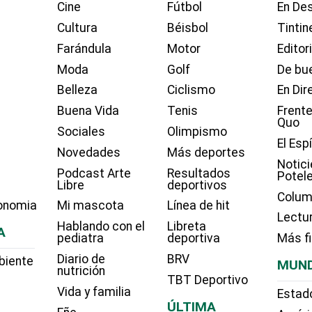
Cine
Fútbol
En Des
Cultura
Béisbol
Tintin
Farándula
Motor
Editor
Moda
Golf
De bue
Belleza
Ciclismo
En Dir
Buena Vida
Tenis
Frente
Quo
Sociales
Olimpismo
El Esp
Novedades
Más deportes
Notici
Podcast Arte
Resultados
Potel
Libre
deportivos
Colum
onomia
Mi mascota
Línea de hit
Lectu
Hablando con el
Libreta
A
pediatra
deportiva
Más f
Diario de
BRV
biente
MUN
nutrición
TBT Deportivo
Vida y familia
Estad
ÚLTIMA