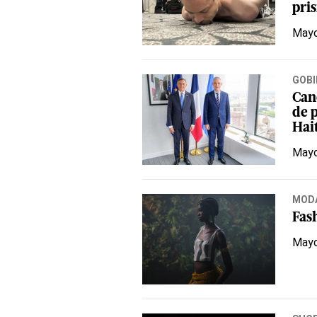
pri
Mayo
GOBI
Can
de 
Hai
Mayo
MOD
Fas
Mayo