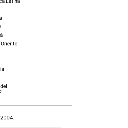
ca Latina
a
a
dá
 Oriente
ia
e
 del
o
 2004.