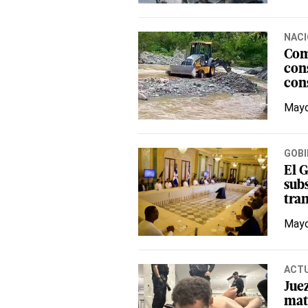
NACI
Com
con
con
Mayo
GOBI
El 
subs
tran
Mayo
ACT
Juez
mat