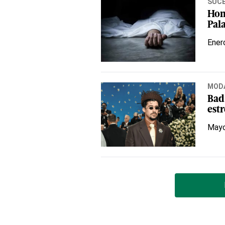
SUC
Hom
Pal
Ener
MOD
Bad
estr
Mayo