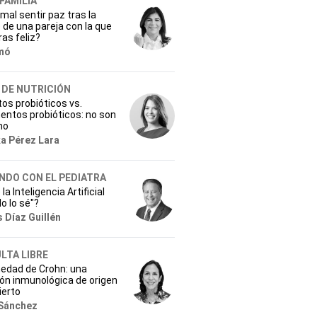
 FAMILIA
mal sentir paz tras la
de una pareja con la que
ras feliz?
mó
 DE NUTRICIÓN
os probióticos vs.
entos probióticos: no son
mo
ka Pérez Lara
NDO CON EL PEDIATRA
la Inteligencia Artificial
No lo sé"?
 Díaz Guillén
LTA LIBRE
edad de Crohn: una
ón inmunológica de origen
ierto
Sánchez