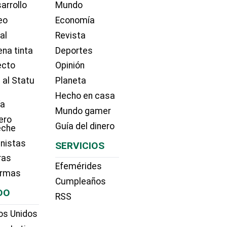
arrollo
Mundo
eo
Economía
ial
Revista
na tinta
Deportes
ecto
Opinión
 al Statu
Planeta
Hecho en casa
ía
Mundo gamer
ero
Guía del dinero
eche
nistas
SERVICIOS
ras
Efemérides
irmas
Cumpleaños
DO
RSS
os Unidos