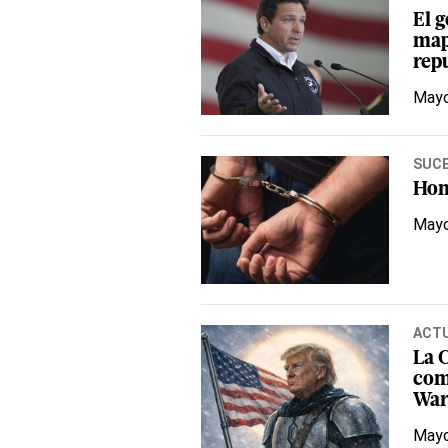
El 
map
rep
Mayo
SUC
Hom
Mayo
ACT
La 
com
War
Mayo