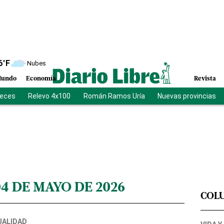
6
°F
Nubes
undo
Economía
Revista
ueces
Relevo 4x100
Román Ramos Uría
Nuevas provincias
04 DE MAYO DE 2026
COL
UALIDAD