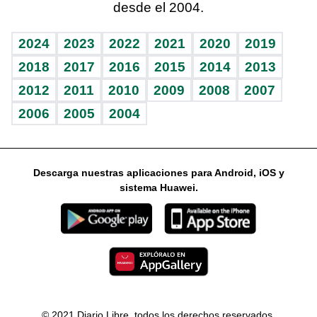
desde el 2004.
Diario de nutrición
Libreta deportiva
Columnistas
Mundo gamer
RSS
Vida y familia
BRV
Ágora
Guía del dinero
Horóscopos
2024
2023
2022
2021
2020
2019
Eñe
TBT Deportivo
2018
2017
2016
2015
2014
2013
2012
2011
2010
2009
2008
2007
Celebrando la vida
2006
2005
2004
Sin complejos
En pocas palabras
Descarga nuestras aplicaciones para Android, iOS y
Escuchando al corazón
sistema Huawei.
Economía Personal
Consulta Libre
© 2021 Diario Libre, todos los derechos reservados.