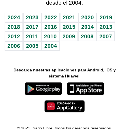
desde el 2004.
Diario de nutrición
Libreta deportiva
Columnistas
Mundo gamer
RSS
Vida y familia
BRV
Ágora
Guía del dinero
Horóscopos
2024
2023
2022
2021
2020
2019
Eñe
TBT Deportivo
2018
2017
2016
2015
2014
2013
2012
2011
2010
2009
2008
2007
Celebrando la vida
2006
2005
2004
Sin complejos
En pocas palabras
Descarga nuestras aplicaciones para Android, iOS y
Escuchando al corazón
sistema Huawei.
Economía Personal
Consulta Libre
© 2021 Diario Libre, todos los derechos reservados.