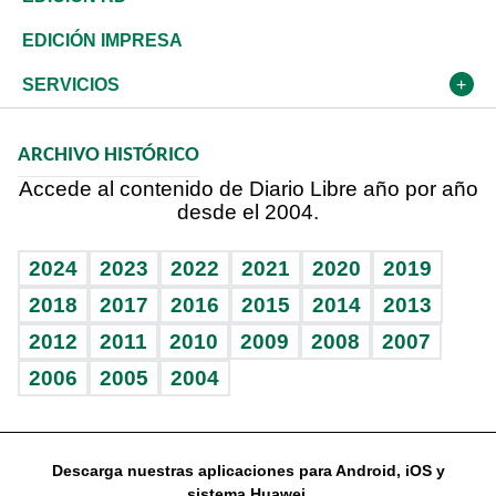
Caribe
Global y variable
Novedades
Olimpismo
En Directo
Despertando al gigante
Deportes
EDICIÓN IMPRESA
Resto del mundo
Economía personal
Podcast Arte Libre
Más deportes
Frente al Statu Quo
Cambio climático
Opinión
SERVICIOS
Macroeconomía
Mi mascota
Resultados deportivos
El Espía
Planeta
Efemérides
ARCHIVO HISTÓRICO
Hablando con el pediatra
Línea de hit
Noticiero Poteleche
Hecho en casa
Cumpleaños
Accede al contenido de Diario Libre año por año
desde el 2004.
Diario de nutrición
Libreta deportiva
Columnistas
Mundo gamer
RSS
Vida y familia
BRV
Ágora
Guía del dinero
Horóscopos
2024
2023
2022
2021
2020
2019
Eñe
TBT Deportivo
2018
2017
2016
2015
2014
2013
2012
2011
2010
2009
2008
2007
Celebrando la vida
2006
2005
2004
Sin complejos
En pocas palabras
Descarga nuestras aplicaciones para Android, iOS y
Escuchando al corazón
sistema Huawei.