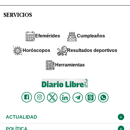
SERVICIOS
Efemérides
Cumpleaños
Horóscopos
Resultados deportivos
Herramientas
ACTUALIDAD
Nacional
POLÍTICA